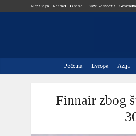
Mapa sajta
Kontakt
O nama
Uslovi korišćenja
Generalna
Početna
Evropa
Azija
Finnair zbog š
3