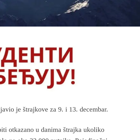
ajavio je štrajkove za 9. i 13. decembar.
iti otkazano u danima štrajka ukoliko