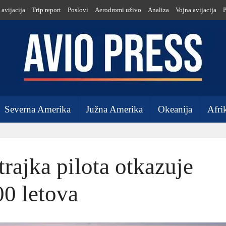
 avijacija
Trip report
Poslovi
Aerodromi uživo
Analiza
Vojna avijacija
Severna Amerika
Južna Amerika
Okeanija
Afri
trajka pilota otkazuje
00 letova