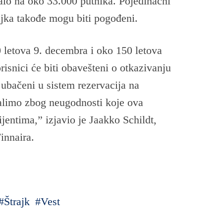
calo na oko 33.000 putnika. Pojedinačni
rajka takođe mogu biti pogođeni.
0 letova 9. decembra i oko 150 letova
isnici će biti obavešteni o otkazivanju
ubačeni u sistem rezervacija na
Žalimo zbog neugodnosti koje ova
ijentima,” izjavio je Jaakko Schildt,
Finnaira.
Štrajk
Vest