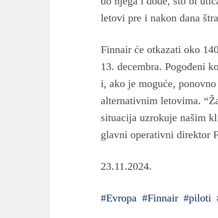
do njega i dođe, što bi uti
letovi pre i nakon dana št
Finnair će otkazati oko 14
13. decembra. Pogođeni kor
i, ako je moguće, ponovno 
alternativnim letovima. “
situacija uzrokuje našim kl
glavni operativni direktor 
23.11.2024.
Evropa
Finnair
piloti