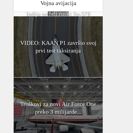
Vojna avijacija
Indija ne želi ruski Su-57E
VIDEO: KAAN P1 završio svoj
prvi test taksiranja
Troškovi za novi Air Force One
preko 3 milijarde...