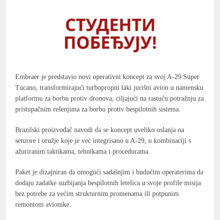
Embraer je predstavio novi operativni koncept za svoj A-29 Super
Tucano, transformirajući turbopropni laki jurišni avion u namensku
platformu za borbu protiv dronova, ciljajući na rastuću potražnju za
pristupačnim rešenjima za borbu protiv bespilotnih sistema.
Brazilski proizvođač navodi da se koncept uveliko oslanja na
senzore i oružje koje je već integrisano u A-29, u kombinaciji s
ažuriranim taktikama, tehnikama i procedurama.
Paket je dizajniran da omogući sadašnjim i budućim operaterima da
dodaju zadatke suzbijanja bespilotnih letelica u svoje profile misija
bez potrebe za većim strukturnim promenama ili potpunim
remontom avionike.