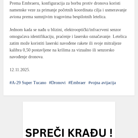
Prema Embraeru, konfiguracija za borbu protiv dronova koristi
namenske veze za primanje početnih koordinata cilja i usmeravanje
aviona prema sumnjivim tragovima bespilotnih letelica.
Jednom kada se nađu u blizini, elektrooptički/infracrveni senzor
omogućava identifikaciju, praćenje i lasersko označavanje. Letelica
zatim može koristiti
laserski navođene rakete
ili svoje mitraljeze
kalibra 0,50 postavljene na krilima za vizualno ili senzorsko
navođenje dronova.
12.11.2025.
A-29 Super Tucano
Dronovi
Embraer
vojna avijacija