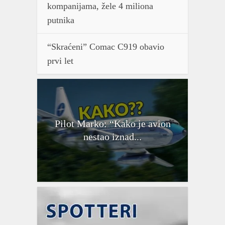
kompanijama, žele 4 miliona
putnika
“Skraćeni” Comac C919 obavio
prvi let
Pilot Marko: “Kako je avion
nestao iznad...