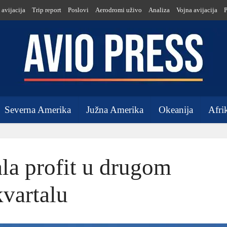
 avijacija
Trip report
Poslovi
Aerodromi uživo
Analiza
Vojna avijacija
Severna Amerika
Južna Amerika
Okeanija
Afri
ala profit u drugom
kvartalu