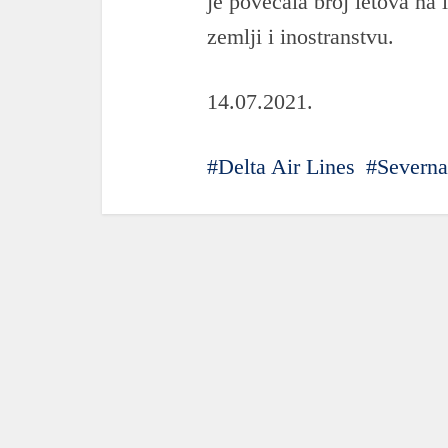
je povećala broj letova na 
zemlji i inostranstvu.
14.07.2021.
Delta Air Lines
Severn