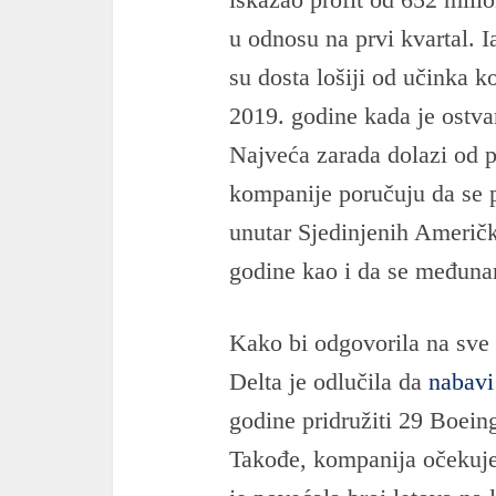
u odnosu na prvi kvartal. I
su dosta lošiji od učinka 
2019. godine kada je ostvar
Najveća zarada dolazi od p
kompanije poručuju da se p
unutar Sjedinjenih Američk
godine kao i da se međunar
Kako bi odgovorila na sve
Delta je odlučila da
nabavi
godine pridružiti 29 Boei
Takođe, kompanija očekuje