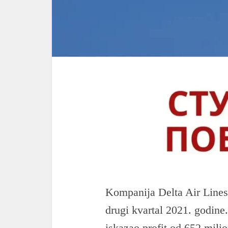
Kompanija Delta Air Lines j
drugi kvartal 2021. godine
iskazao profit od 652 mili