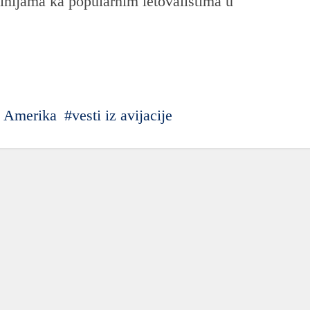
linijama ka popularnim letovalištima u
a Amerika
vesti iz avijacije