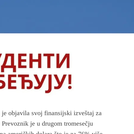
e objavila svoj finansijski izveštaj za
. Prevoznik je u drugom tromesečju
ona američkih dolara što je za 76% više