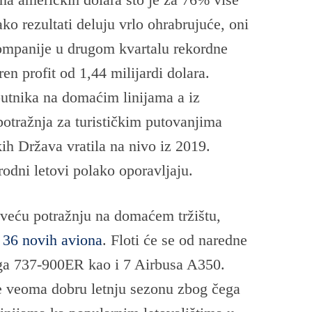
ako rezultati deluju vrlo ohrabrujuće, oni
kompanije u drugom kvartalu rekordne
en profit od 1,44 milijardi dolara.
utnika na domaćim linijama a iz
otražnja za turističkim putovanjima
ih Država vratila na nivo iz 2019.
odni letovi polako oporavljaju.
 veću potražnju na domaćem tržištu,
 36 novih aviona
. Floti će se od naredne
nga 737-900ER kao i 7 Airbusa A350.
 veoma dobru letnju sezonu zbog čega