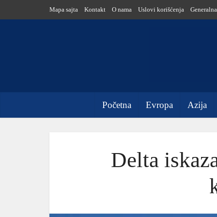
Mapa sajta
Kontakt
O nama
Uslovi korišćenja
Generalna
Početna
Evropa
Azija
Delta iskaz