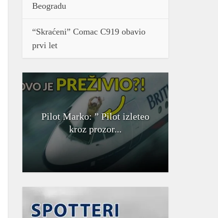
Beogradu
“Skraćeni” Comac C919 obavio
prvi let
Pilot Marko: ” Pilot izleteo
kroz prozor...