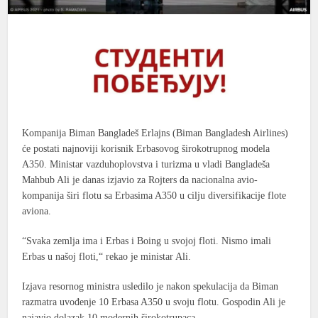
Kompanija Biman Bangladeš Erlajns (Biman Bangladesh Airlines)
će postati najnoviji korisnik Erbasovog širokotrupnog modela
A350. Ministar vazduhoplovstva i turizma u vladi Bangladeša
Mahbub Ali je danas izjavio za Rojters da nacionalna avio-
kompanija širi flotu sa Erbasima A350 u cilju diversifikacije flote
aviona.
“Svaka zemlja ima i Erbas i Boing u svojoj floti. Nismo imali
Erbas u našoj floti,“ rekao je ministar Ali.
Izjava resornog ministra usledilo je nakon spekulacija da Biman
razmatra uvođenje 10 Erbasa A350 u svoju flotu. Gospodin Ali je
najavio dolazak 10 modernih širokotrupaca.