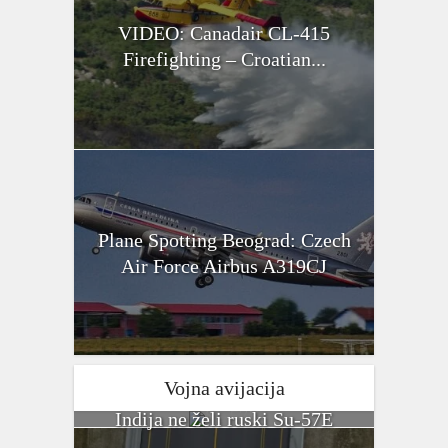
VIDEO: Canadair CL-415
Firefighting – Croatian...
Plane Spotting Beograd: Czech
Air Force Airbus A319CJ
Vojna avijacija
Indija ne želi ruski Su-57E