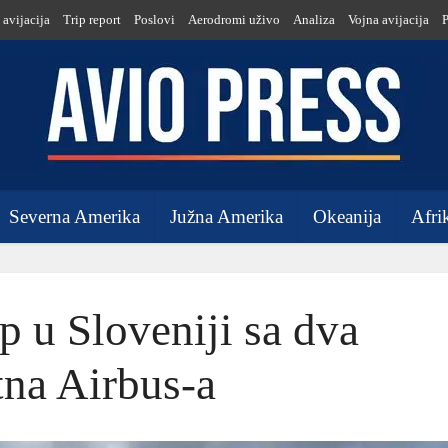
 avijacija
Trip report
Poslovi
Aerodromi uživo
Analiza
Vojna avijacija
Severna Amerika
Južna Amerika
Okeanija
Afri
 u Sloveniji sa dva
tna Airbus-a