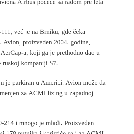
aviona Airbus počeće sa radom pre leta
111, već je na Brniku, gde čeka
i. Avion, proizveden 2004. godine,
AerCap-a, koji ga je prethodno dao u
e ruskoj kompaniji S7.
on je parkiran u Americi. Avion može da
namenjen za ACMI lizing u zapadnoj
0-214 i mnogo je mlađi. Proizveden
i 178 putnika i koristiće se i za ACMI