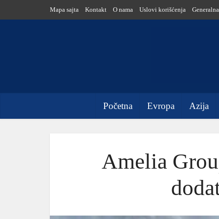
Mapa sajta
Kontakt
O nama
Uslovi korišćenja
Generalna
Početna
Evropa
Azija
Amelia Group
doda