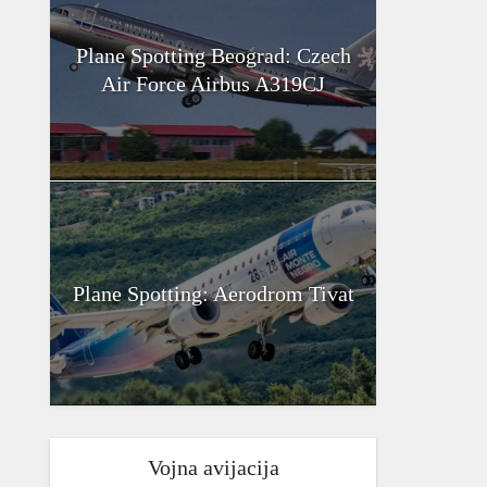
Plane Spotting Beograd: Czech
Air Force Airbus A319CJ
Plane Spotting: Aerodrom Tivat
Vojna avijacija