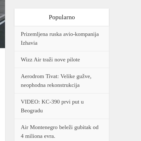
Popularno
Prizemljena ruska avio-kompanija
Izhavia
Wizz Air traži nove pilote
Aerodrom Tivat: Velike gužve,
neophodna rekonstrukcija
VIDEO: KC-390 prvi put u
Beogradu
Air Montenegro beleži gubitak od
4 miliona evra.