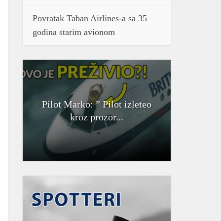
Povratak Taban Airlines-a sa 35
godina starim avionom
Pilot Marko: ” Pilot izleteo
kroz prozor...