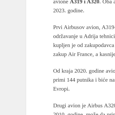
avione
A319 i A320
. Oba 
2023. godine.
Prvi Airbusov avion, A319-
održavanje u Adrija tehnic
kupljen je od zakupodavca 
zakup Air France, a kasnij
Od kraja 2020. godine avi
primi 144 putnika i biće 
Evropi.
Drugi avion je Airbus A32
2010. godine, može da prim